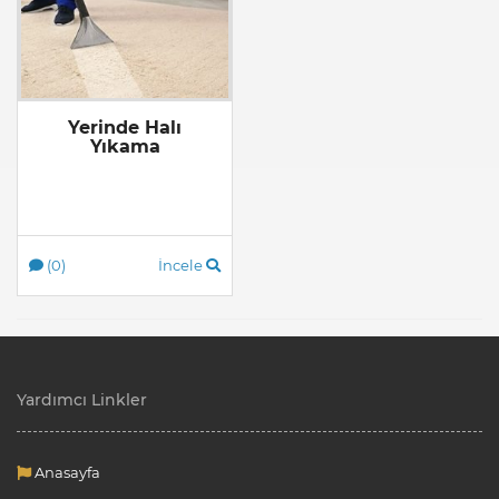
Yerinde Halı
Yıkama
(0)
İncele
Yardımcı Linkler
Anasayfa