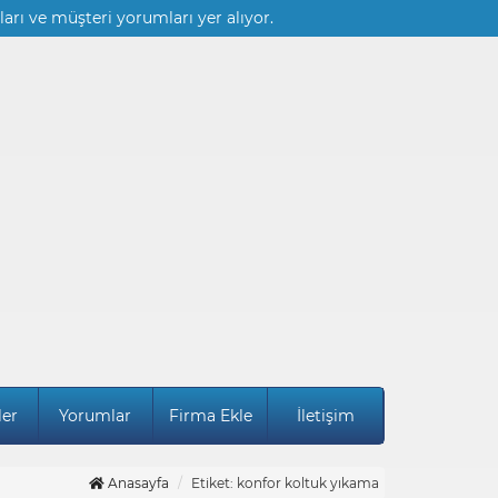
ları ve müşteri yorumları yer alıyor.
ler
Yorumlar
Firma Ekle
İletişim
Anasayfa
Etiket: konfor koltuk yıkama