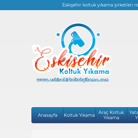
Eskişehir koltuk yıkama şirketleri r
Araç Koltuk
Yat
Anasayfa
Koltuk Yıkama
Yıkama
Y