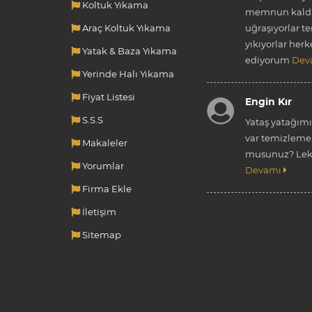
Koltuk Yıkama
memnun kaldı
Araç Koltuk Yıkama
uğraşıyorlar t
yıkıyorlar herk
Yatak & Baza Yıkama
ediyorum
Dev
Yerinde Halı Yıkama
Fiyat Listesi
Engin Kır
S.S.S
Yataş yatağım
var temizleme 
Makaleler
musunuz? Leke
Yorumlar
Devamı
Firma Ekle
İletişim
Sitemap