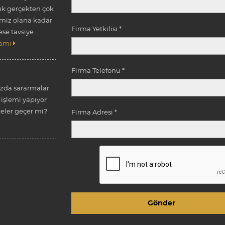
k gerçekten çok
emiz olana kadar
Firma Yetkilisi *
ese tavsiye
amı
Firma Telefonu *
ızda sararmalar
işlemi yapıyor
ler geçer mi?
Firma Adresi *