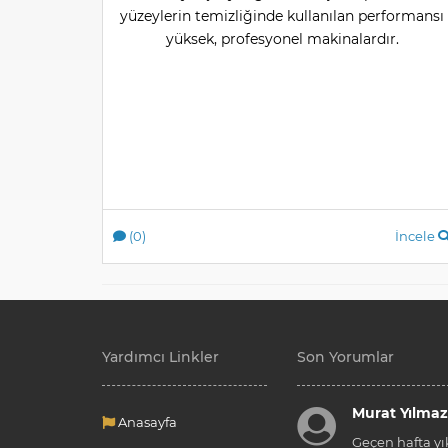
yüzeylerin temizliğinde kullanılan performansı
yüksek, profesyonel makinalardır.
(0)
İncele
Yardımcı Linkler
Son Yorumlar
Murat Yılmaz
Anasayfa
Geçen hafta yı