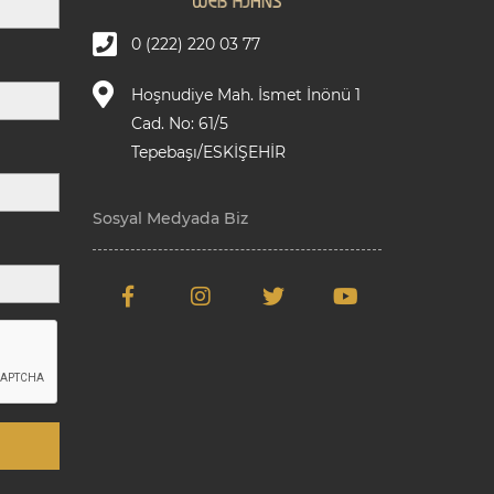
0 (222) 220 03 77
Hoşnudiye Mah. İsmet İnönü 1
Cad. No: 61/5
Tepebaşı/ESKİŞEHİR
Sosyal Medyada Biz