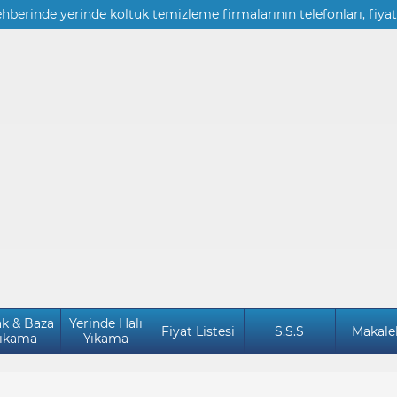
ehberinde yerinde koltuk temizleme firmalarının telefonları, fiyat
ak & Baza
Yerinde Halı
Fiyat Listesi
S.S.S
Makale
ıkama
Yıkama