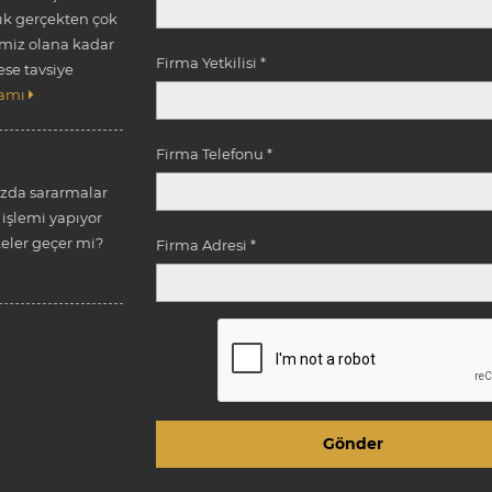
k gerçekten çok
emiz olana kadar
Firma Yetkilisi *
ese tavsiye
amı
Firma Telefonu *
ızda sararmalar
işlemi yapıyor
ler geçer mi?
Firma Adresi *