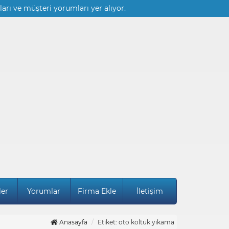
ları ve müşteri yorumları yer alıyor.
ler
Yorumlar
Firma Ekle
İletişim
Anasayfa
Etiket: oto koltuk yıkama