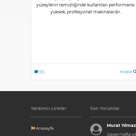
yüzeylerin temizliğinde kullanılan performansı
yüksek, profesyonel makinalardır.
(0)
İncele
Yardımcı Linkler
Son Yorumlar
Murat Yılmaz
Anasayfa
Geçen hafta yı