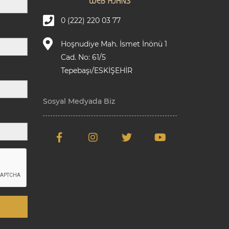
0 (222) 220 03 77
Hoşnudiye Mah. İsmet İnönü 1
Cad. No: 61/5
Tepebaşı/ESKİŞEHİR
Sosyal Medyada Biz