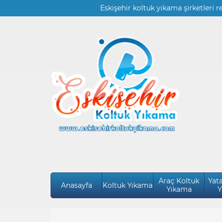
Eskişehir koltuk yıkama şirketleri r
Araç Koltuk
Yat
Anasayfa
Koltuk Yıkama
Yıkama
Y