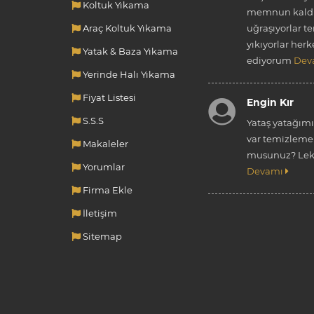
Koltuk Yıkama
memnun kaldı
Araç Koltuk Yıkama
uğraşıyorlar t
yıkıyorlar herk
Yatak & Baza Yıkama
ediyorum
Dev
Yerinde Halı Yıkama
Fiyat Listesi
Engin Kır
S.S.S
Yataş yatağım
var temizleme 
Makaleler
musunuz? Leke
Yorumlar
Devamı
Firma Ekle
İletişim
Sitemap