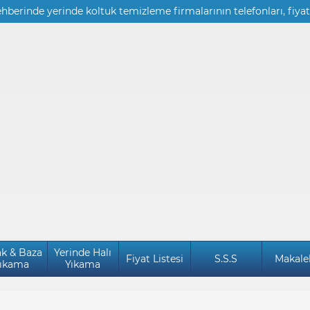
ehberinde yerinde koltuk temizleme firmalarının telefonları, fiyat
ak & Baza
Yerinde Halı
Fiyat Listesi
S.S.S
Makale
ıkama
Yıkama