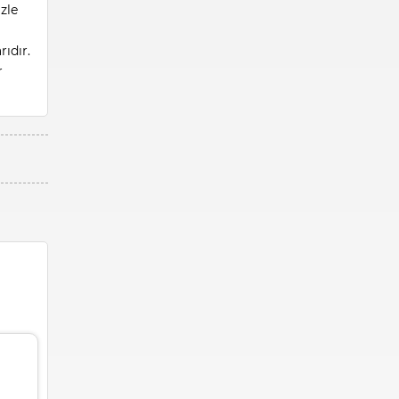
zle
ıdır.
r