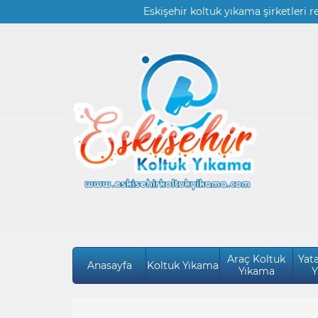
Eskişehir koltuk yıkama şirketleri r
Araç Koltuk
Yat
Anasayfa
Koltuk Yıkama
Yıkama
Y