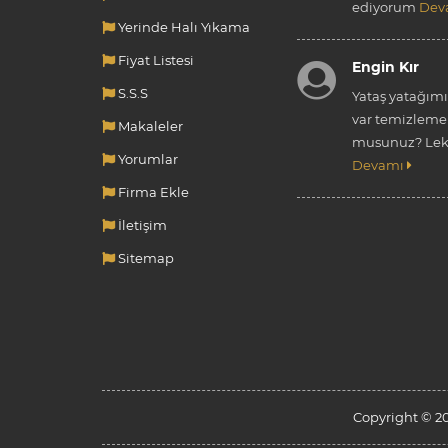
ediyorum
Dev
Yerinde Halı Yıkama
Fiyat Listesi
Engin Kır
S.S.S
Yataş yatağım
var temizleme 
Makaleler
musunuz? Leke
Yorumlar
Devamı
Firma Ekle
İletişim
Sitemap
Copyright © 20