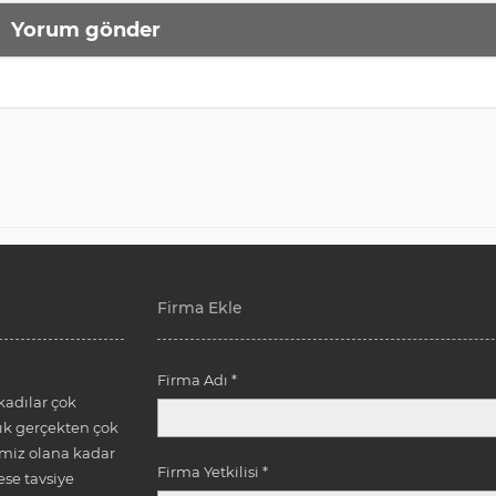
Firma Ekle
Firma Adı *
kadılar çok
k gerçekten çok
emiz olana kadar
Firma Yetkilisi *
ese tavsiye