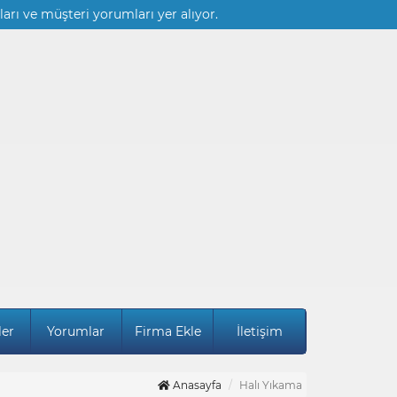
ları ve müşteri yorumları yer alıyor.
ler
Yorumlar
Firma Ekle
İletişim
Anasayfa
Halı Yıkama