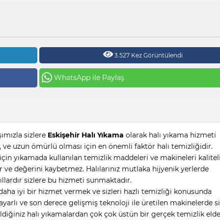
3.527 Kez Görüntülendi
WhatsApp ile Paylaş
şımızla sizlere
Eskişehir Halı Yıkama
olarak halı yıkama hizmeti
lı, ve uzun ömürlü olması için en önemli faktör halı temizliğidir.
için yıkamada kullanılan temizlik maddeleri ve makineleri kalitel
ur ve değerini kaybetmez. Halılarınız mutlaka hijyenik yerlerde
llardır sizlere bu hizmeti sunmaktadır.
aha iyi bir hizmet vermek ve sizleri hazlı temizliği konusunda
lı ve son derece gelişmiş teknoloji ile üretilen makinelerde s
ldiğiniz halı yıkamalardan çok çok üstün bir gerçek temizlik eld