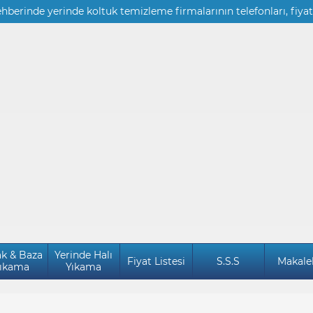
ehberinde yerinde koltuk temizleme firmalarının telefonları, fiyat
ak & Baza
Yerinde Halı
Fiyat Listesi
S.S.S
Makale
ıkama
Yıkama