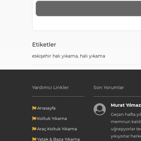
Etiketler
eskişehir halı yıkama
,
halı yıkama
Yardımcı Linkler
Son Yorumlar
Murat Yılmaz
Anasayfa
Geçen hafta yı
Koltuk Yıkama
memnun kaldı
Araç Koltuk Yıkama
uğraşıyorlar t
yıkıyorlar herk
Yatak & Baza Yıkama