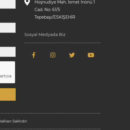
Hoşnudiye Mah. İsmet İnönü 1
Cad. No: 61/5
Tepebaşı/ESKİŞEHİR
Sosyal Medyada Biz
kları Saklıdır.