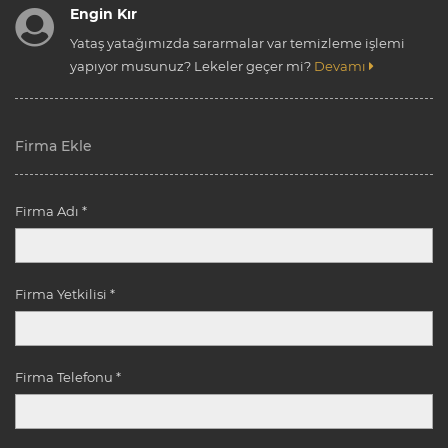
Engin Kır
Yataş yatağımızda sararmalar var temizleme işlemi
yapıyor musunuz? Lekeler geçer mi?
Devamı
Firma Ekle
Firma Adı *
Firma Yetkilisi *
Firma Telefonu *